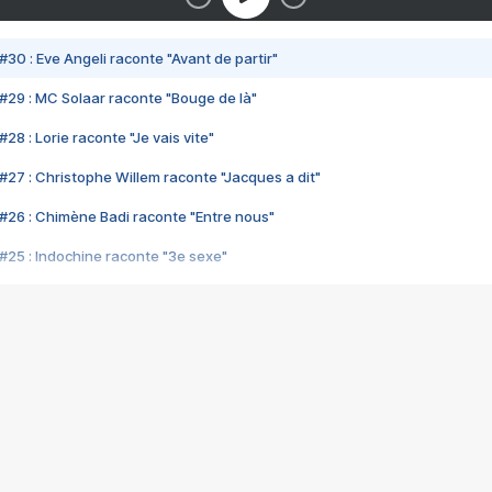
#30 : Eve Angeli raconte "Avant de partir"
#29 : MC Solaar raconte "Bouge de là"
28 : Lorie raconte "Je vais vite"
#27 : Christophe Willem raconte "Jacques a dit"
#26 : Chimène Badi raconte "Entre nous"
#25 : Indochine raconte "3e sexe"
#24 : Zaho raconte "C'est chelou"
#23 : Patrick Bruel raconte "Au café des délices"
#22 : Kyo raconte "Le chemin"
#21 : Nolwenn Leroy raconte "Cassé"
#20 : Patrick Hernandez raconte "Born to be alive"