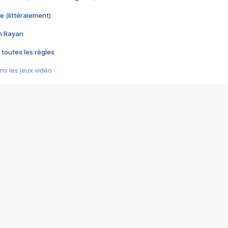
e (littéralement)
im Rayan
 toutes les règles
s les jeux vidéo
us choquant de Rockstar ? - Le scandale BULLY
e plus moche de Steam
du RÊVE tourne au CAUCHEMAR
pendant 8 heures
it… à tort
umiliés par un jeu vidéo
ire - Final Fantasy 8
ti un empire - Age of Empires