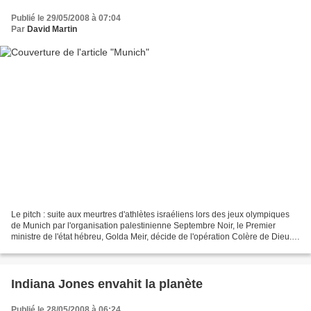
Publié le 29/05/2008 à 07:04
Par
David Martin
Le pitch : suite aux meurtres d'athlètes israéliens lors des jeux olympiques
de Munich par l'organisation palestinienne Septembre Noir, le Premier
ministre de l'état hébreu, Golda Meir, décide de l'opération Colère de Dieu.
Elle consiste à traquer et...
Indiana Jones envahit la planète
Publié le 28/05/2008 à 06:24