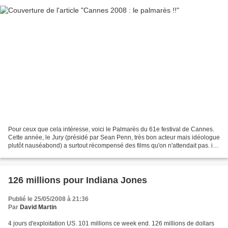
Pour ceux que cela intéresse, voici le Palmarès du 61e festival de Cannes.
Cette année, le Jury (présidé par Sean Penn, très bon acteur mais idéologue
plutôt nauséabond) a surtout récompensé des films qu'on n'attendait pas. il
faut dire qu'hormis le hors...
126 millions pour Indiana Jones
Publié le 25/05/2008 à 21:36
Par
David Martin
4 jours d'exploitation US. 101 millions ce week end. 126 millions de dollars