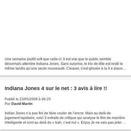
Une semaine plutôt soft que celle-ci. Il est vrai que le public semble
désormais attendre Indiana Jones. Sans surprise, le trio de tête est resté le
même tandis qu’une seule nouveauté, Cleaner, s’est glissée à la 4 e place.
Iron Man est donc resté devant...
Indiana Jones 4 sur le net : 3 avis à lire !!
Publié le 23/05/2008 à 06:25
Par
David Martin
Indian Jones n’a pas fini de faire couler de l’encre. Mais au delà de
jugement lapidaire, voici 3 extraits de critique qui analyse le film de manière
intelligente et vont au delà du « bah, c’est nul ». Enjoy Je ne vais pas jeter la
pierre à ceux qui n'ont...