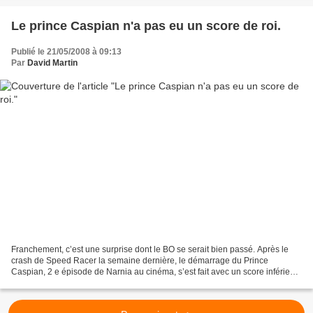
Le prince Caspian n'a pas eu un score de roi.
Publié le 21/05/2008 à 09:13
Par
David Martin
Franchement, c’est une surprise dont le BO se serait bien passé. Après le
crash de Speed Racer la semaine dernière, le démarrage du Prince
Caspian, 2 e épisode de Narnia au cinéma, s’est fait avec un score inférieur
au premier : 55 millions pour ce premier...