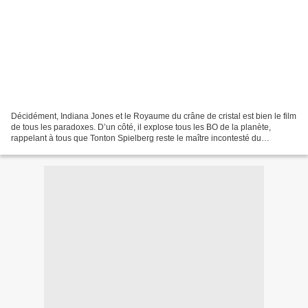
Décidément, Indiana Jones et le Royaume du crâne de cristal est bien le film
de tous les paradoxes. D’un côté, il explose tous les BO de la planète,
rappelant à tous que Tonton Spielberg reste le maître incontesté du
divertissement haut de gamme. De l’autre,...