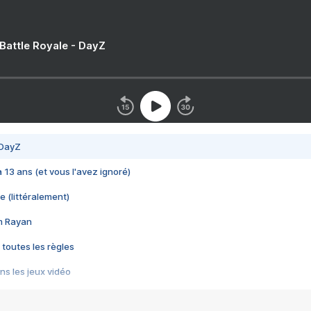
 Battle Royale - DayZ
 DayZ
 a 13 ans (et vous l'avez ignoré)
e (littéralement)
im Rayan
 toutes les règles
s les jeux vidéo
us choquant de Rockstar ? - Le scandale BULLY