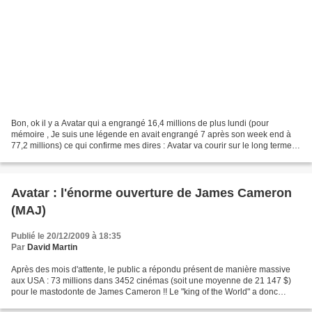
Bon, ok il y a Avatar qui a engrangé 16,4 millions de plus lundi (pour
mémoire , Je suis une légende en avait engrangé 7 après son week end à
77,2 millions) ce qui confirme mes dires : Avatar va courir sur le long terme.
Mais il y a aussi le reste du...
Avatar : l'énorme ouverture de James Cameron
(MAJ)
Publié le 20/12/2009 à 18:35
Par
David Martin
Après des mois d'attente, le public a répondu présent de manière massive
aux USA : 73 millions dans 3452 cinémas (soit une moyenne de 21 147 $)
pour le mastodonte de James Cameron !! Le "king of the World" a donc
réussi son pari : 12 après le triomphe...