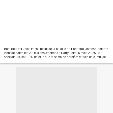
Bon, c'est fait. Avec fracas (celui de la bataille de Pandora), James Cameron
vient de battre les 2,8 millions d'entrées d'Harry Potter 6 avec 2 925 087
spectateurs, soit 10% de plus que la semaine dernière !! Avec un cumul de 5
573 683 fans de SF pure...