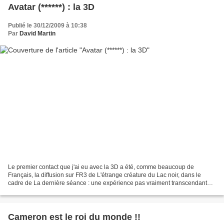
Avatar (******) : la 3D
Publié le 30/12/2009 à 10:38
Par
David Martin
Le premier contact que j'ai eu avec la 3D a été, comme beaucoup de
Français, la diffusion sur FR3 de L'étrange créature du Lac noir, dans le
cadre de La dernière séance : une expérience pas vraiment transcendante
d'ailleurs. Ensuite, la 3D s'est limitée...
Cameron est le roi du monde !!