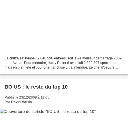
Le chiffre est tombé : 2 648 596 entrées, soit le 2e meilleur démarrage 2009
pour Avatar. Pour mémoire, Harry Potter 6 avait fait 2 882 397 spectateurs,
mais en plein été et pour une franchise ultra attendue. Le chef d'oeuvre
absolu de James Cameron (il...
BO US : le reste du top 10
Publié le 23/12/2009 à 11:05
Par
David Martin