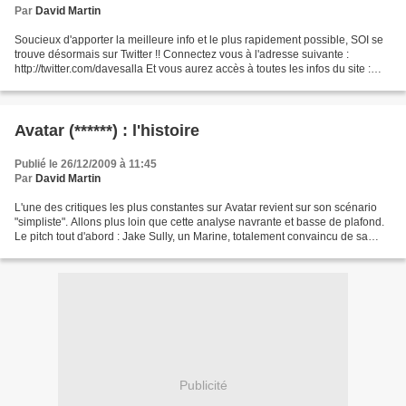
Par
David Martin
Soucieux d'apporter la meilleure info et le plus rapidement possible, SOI se
trouve désormais sur Twitter !! Connectez vous à l'adresse suivante :
http://twitter.com/davesalla Et vous aurez accès à toutes les infos du site :
chiffres, résultats, classements......
Avatar (******) : l'histoire
Publié le 26/12/2009 à 11:45
Par
David Martin
L'une des critiques les plus constantes sur Avatar revient sur son scénario
"simpliste". Allons plus loin que cette analyse navrante et basse de plafond.
Le pitch tout d'abord : Jake Sully, un Marine, totalement convaincu de sa
mission, malgré la perte...
Publicité