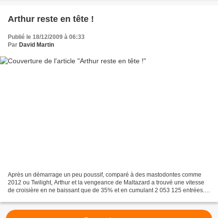
Arthur reste en tête !
Publié le 18/12/2009 à 06:33
Par
David Martin
Après un démarrage un peu poussif, comparé à des mastodontes comme
2012 ou Twilight, Arthur et la vengeance de Maltazard a trouvé une vitesse
de croisière en ne baissant que de 35% et en cumulant 2 053 125 entrées.
S'il est trop tôt pour savoir s'il égalera...