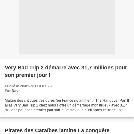
Very Bad Trip 2 démarre avec 31,7 millions pour
son premier jour !
Publié le 28/05/2011 à 07:29
Par
Dave
Malgré des critiques très dures (en France notamment), The Hangover Part II
alias Very Bad Trip 2 chez nous s'offre un démarrage monstrueux avec 31,7
millions pour son premier jour soit le 3e meilleur jeudi après ceux de La
revanche des Siths (50 m$)...
Pirates des Caraïbes lamine La conquête