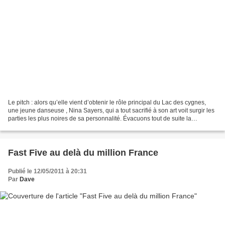
Le pitch : alors qu’elle vient d’obtenir le rôle principal du Lac des cygnes,
une jeune danseuse , Nina Sayers, qui a tout sacrifié à son art voit surgir les
parties les plus noires de sa personnalité. Évacuons tout de suite la
polémique débile sur le...
Fast Five au delà du million France
Publié le 12/05/2011 à 20:31
Par
Dave