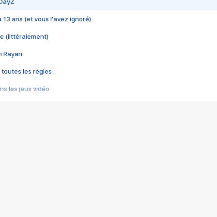
 DayZ
 a 13 ans (et vous l'avez ignoré)
e (littéralement)
im Rayan
 toutes les règles
s les jeux vidéo
us choquant de Rockstar ? - Le scandale BULLY
e plus moche de Steam
du RÊVE tourne au CAUCHEMAR
pendant 8 heures
it… à tort
umiliés par un jeu vidéo
ire - Final Fantasy 8