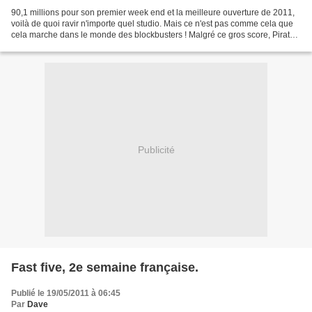
90,1 millions pour son premier week end et la meilleure ouverture de 2011,
voilà de quoi ravir n'importe quel studio. Mais ce n'est pas comme cela que
cela marche dans le monde des blockbusters ! Malgré ce gros score, Pirates
des Caraïbes 4 a quelque...
Publicité
Fast five, 2e semaine française.
Publié le 19/05/2011 à 06:45
Par
Dave