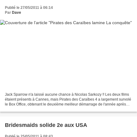
Publié le 27/05/2011 à 06:14
Par
Dave
Jack Sparrow n'a laissé aucune chance à Nicolas Sarkozy !! Les deux films
étaient présents à Cannes, mais Pirates des Caraïbes 4 a largement survolé
le Box Office, obtenant le deuxième meilleur démarrage de l'année après
celui de Rien à Déclarer avec...
Bridesmaids solide 2e aux USA
Publié le 25/05/2011 à 08:43