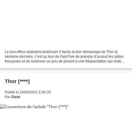
Le box-office redevient américain !! Après le bon démarrage de Thor la
semaine dernière, c’est au tour de Fast Five de prendre d’assaut les salles
françaises et de redonner un peu de piment à une fréquentation qui reste
globalement en berne et en dessous...
Thor (****)
Publié le 10/05/2011 à 06:35
Par
Dave