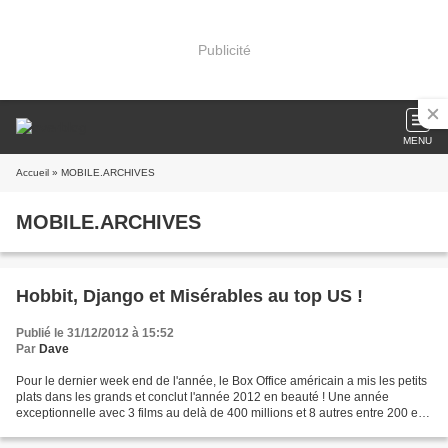
Publicité
MENU
Accueil
» MOBILE.ARCHIVES
MOBILE.ARCHIVES
Hobbit, Django et Misérables au top US !
Publié le 31/12/2012 à 15:52
Par
Dave
Pour le dernier week end de l'année, le Box Office américain a mis les petits
plats dans les grands et conclut l'année 2012 en beauté ! Une année
exceptionnelle avec 3 films au delà de 400 millions et 8 autres entre 200 et
300 !! Le Hobbit sera donc le...