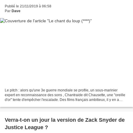
Publié le 21/11/2019 à 06:58
Par
Dave
Le pitch : alors qu'une 3e guerre mondiale se profile, un sous-marinier
expert en reconnaissance des sons , Chantraide dit Chausette, une "oreille
d'or" tente d'empêcher l'escalade. Des films français ambitieux, il y en a
rarement. Et le plus souvent,...
Verra-t-on un jour la version de Zack Snyder de
Justice League ?