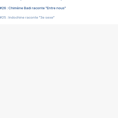
#26 : Chimène Badi raconte "Entre nous"
#25 : Indochine raconte "3e sexe"
#24 : Zaho raconte "C'est chelou"
#23 : Patrick Bruel raconte "Au café des délices"
#22 : Kyo raconte "Le chemin"
#21 : Nolwenn Leroy raconte "Cassé"
#20 : Patrick Hernandez raconte "Born to be alive"
#19 : Lorie raconte "Près de moi"
#18 : Michael Jones raconte "A nos actes manqués" (avec Jean-Jacque
#17 : Khaled raconte "Aïcha"
#16 : Corneille raconte "Parce qu'on vient de loin"
#15 : Indochine raconte "L'aventurier"