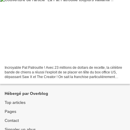
Incroyable Pat Patrouille ! Avec 23 millions de dollars de recette, la célèbre
bande de chiens a réussi l'exploit de se placer en tête du box office US,
dépassant Saw X et The Creator ! On sait la franchise particulièrement
populaire chez les jeunes enfants,...
Hébergé par Overblog
Top articles
Pages
Contact
Signaler un abus