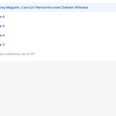
bey Maguire, c'est lui ! Rencontre avec Damien Witecka
e 6
e 5
e 4
e 3
s créatrices de la VF !
e 2
e 1
e Mektoub My Love arrive enfin ! Rencontre avec Shaïn Boumedine et Sal
i : après Toni en famille
elle réalise le bouleversant Dites lui que je l'aime
ais ! Rencontre autour de Vie privée de Rebecca Zlotowski