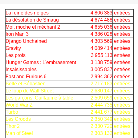
La reine des neiges
4 806 383
entrées
La désolation de Smaug
4 674 488
entrées
Moi, moche et méchant 2
4 655 036
entrées
Iron Man 3
4 386 028
entrées
Django Unchained
4 303 569
entrées
Gravity
4 089 414
entrées
Les profs
3 955 113
entrées
Hunger Games : L'embrasement
3 138 759
entrées
Insaisissables
3 005 837
entrées
Fast and Furious 6
2 994 362
entrées
Belle et Sébastien
2 717 183
entrées
Le loup de Wall Street
2 680 147
entrées
Les garçons, Guillaume à table
2 509 659
entrées
World War Z
2 444 735
entrées
Turbo
2 441 677
entrées
Les Croods
2 350 349
entrées
Thor 2
2 330 720
entrées
Man of Steel
2 303 132
entrées