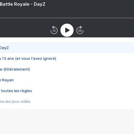
 Battle Royale - DayZ
 DayZ
 a 13 ans (et vous l'avez ignoré)
e (littéralement)
im Rayan
 toutes les règles
s les jeux vidéo
us choquant de Rockstar ? - Le scandale BULLY
e plus moche de Steam
du RÊVE tourne au CAUCHEMAR