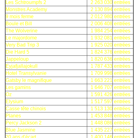
Les Schtroumpfs 2
2 263 030
entrées
Monstres Academy
2 130 894
entrées
9 mois ferme
2 012 980
entrées
Boule et Bill
2 006 408
entrées
The Wolverine
1 984 254
entrées
Le majordome
1 932 081
entrées
Very Bad Trip 3
1 925 020
entrées
Die Hard 5
1 824 376
entrées
Jappeloup
1 820 636
entrées
Eyjafjallajokull
1 787 433
entrées
Hotel Transylvanie
1 709 998
entrées
Gatsby le magnifique
1 663 221
entrées
Les gamins
1 646 707
entrées
Oz
1 591 426
entrées
Elysium
1 517 597
entrées
Casse tête chinois
1 513 130
entrées
Planes
1 453 848
entrées
Percy Jackson 2
1 448 086
entrées
Blue Jasmine
1 435 227
entrées
20 ans d'écart
1 400 146
entrées