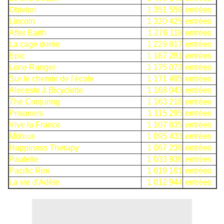
Obivion
1 351 559
entrées
Lincoln
1 320 425
entrées
After Earth
1 276 118
entrées
La cage dorée
1 229 817
entrées
Epic
1 187 281
entrées
Lone Ranger
1 175 073
entrées
Sur le chemin de l'école
1 171 495
entrées
Aleceste à Bicyclette
1 168 043
entrées
The Conjuring
1 163 218
entrées
Prisoners
1 115 295
entrées
Vive la France
1 107 835
entrées
Möbius
1 095 433
entrées
Happiness Therapy
1 067 238
entrées
Paulette
1 033 936
entrées
Pacific Rim
1 019 101
entrées
La vie d'Adèle
1 012 944
entrées