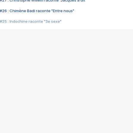
#27 : Christophe Willem raconte "Jacques a dit"
#26 : Chimène Badi raconte "Entre nous"
#25 : Indochine raconte "3e sexe"
#24 : Zaho raconte "C'est chelou"
#23 : Patrick Bruel raconte "Au café des délices"
#22 : Kyo raconte "Le chemin"
#21 : Nolwenn Leroy raconte "Cassé"
#20 : Patrick Hernandez raconte "Born to be alive"
#19 : Lorie raconte "Près de moi"
#18 : Michael Jones raconte "A nos actes manqués" (avec Jean-Jacque
#17 : Khaled raconte "Aïcha"
#16 : Corneille raconte "Parce qu'on vient de loin"
#15 : Indochine raconte "L'aventurier"