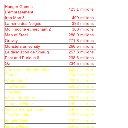
Hunger Games :
423,1
millions
L'embrasement
Iron Man 3
409
millions
La reine des Neiges
393
millions
Moi, moche et méchant 2
368
millions
Man of Steel
288,9
millions
Gravity
271,8
millions
Monsters university
266,5
millions
La désolation de Smaug
257,3
millions
Fast and Furious 6
238,6
millions
Oz
234,5
millions
Star Trek : into darkness
228,7
millions
Thor 2
204,2
millions
World War Z
202,3
millions
The Croods
186,6
millions
The Heat
157,2
millions
We're the Millers
150,3
millions
American Hustle
148,4
millions
Gatsby le magnifique
144,7
millions
The Conjuring
137,2
millions
Identity Thief
134,2
millions
Grown Ups 2
133,5
millions