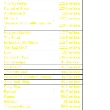
The Wolverine
132,5
millions
Hansel et Gretel
128,5
millions
Anchorman 2
125
millions
GI Joe 2
122,4
millions
Tempête de boulettes géantes
119,4
millions
2
Now you See Me
117,7
millions
The Butler
116,5
millions
Le loup de Wall Street
115,7
millions
Very bad trip 3
112,1
millions
Epic
107
millions
Captain Phillips
106,5
millions
Bad Grandpa
101,9
millions
Pacific Rim
101,7
millions
This is the end
100,4
millions
La chute de la maison blanche
98,5
millions
Zero Dark Thirty
95,2
millions
Forty-Two
94,2
millions
Elysium
92,7
millions
Planes
89,3
millions
Oblivion
89
millions
The Lone Ranger
88,8
millions