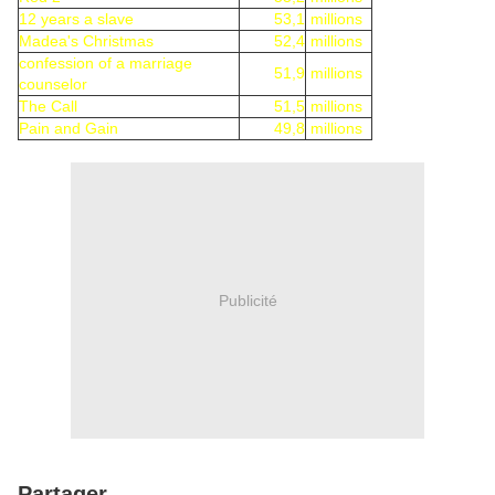
12 years a slave
53,1
millions
Madea's Christmas
52,4
millions
confession of a marriage
51,9
millions
counselor
The Call
51,5
millions
Pain and Gain
49,8
millions
Publicité
Partager