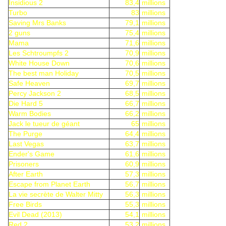
Insidious 2
83,4
millions
Turbo
83
millions
Saving Mrs Banks
79,1
millions
2 guns
75,4
millions
Mama
71,6
millions
Les Schtroumpfs 2
70,9
millions
White House Down
70,6
millions
The best man Holiday
70,5
millions
Safe Heaven
69,7
millions
Percy Jackson 2
68,5
millions
Die Hard 5
66,7
millions
Warm Bodies
66,2
millions
Jack le tueur de géant
65
millions
The Purge
64,4
millions
Last Vegas
63,7
millions
Ender's Game
61,6
millions
Prisoners
60,9
millions
After Earth
57,3
millions
Escape from Planet Earth
56,7
millions
La vie secrète de Walter Mitty
56,3
millions
Free Birds
55,3
millions
Evil Dead (2013)
54,1
millions
Red 2
53,2
millions